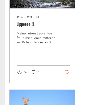
27. Apr. 2021
∙
1
Min.
Jippeeee!!!
Meine lieben Leute! Ich
freue mich, euch mitteilen
zu dürfen, dass es ab 3.
Mai 2020 wieder möglich
sein wird,
HypnoBirthingkurse und...
34
0