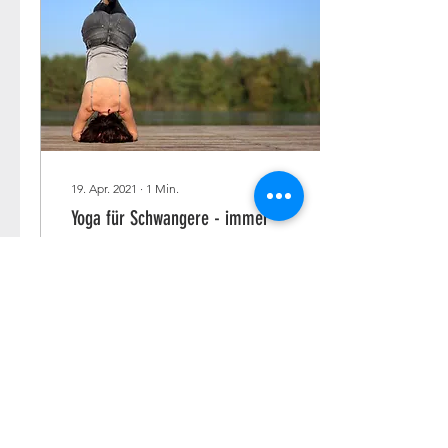
19. Apr. 2021
∙
1
Min.
Yoga für Schwangere - immer
freitags um 9 Uhr online!
Meine lieben Mamis!
Freitag ist Yogatag! Hast
du Lust mit mir gemeinsam
deinen Körper zu dehnen
und zu kräftigen,
Oberschenkel, Becken...
19
0