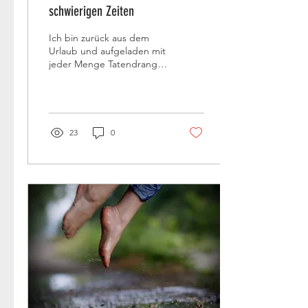
schwierigen Zeiten
Ich bin zurück aus dem
Urlaub und aufgeladen mit
jeder Menge Tatendrang
und Energie. Es war so
herrlich endlich einmal
wieder raus zu...
23
0