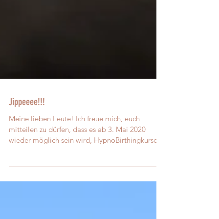
Jippeeee!!!
Meine lieben Leute! Ich freue mich, euch
mitteilen zu dürfen, dass es ab 3. Mai 2020
wieder möglich sein wird, HypnoBirthingkurse
und...